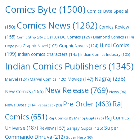
Comics Byte
(1500)
Comics Byte Special
Comics News
(1262)
(150)
Comics Review
(155)
DC Comics
(129)
DC
(103)
Diamond Comics
(114)
Comic Strip
(86)
Hindi Comics
Graphic Novels
(124)
Graphic Novel
(103)
Doga
(96)
(199)
Indian comics characters
(143)
Indian Comics Industry
(105)
Indian Comics Publishers
(1345)
Nagraj
(238)
Movies
(147)
Marvel
(124)
Marvel Comics
(120)
New Release
(769)
New Comics
(166)
News
(96)
Raj
Pre Order
(463)
News Bytes
(114)
Paperback
(93)
Comics
(651)
Raj Comics
Raj Comics By Manoj Gupta
(96)
Super
Universe
(187)
Review
(157)
Sanjay Gupta
(125)
Commando Dhruva
(212)
Super Hero
(93)