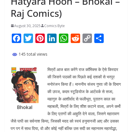
Hatyara Hoon – Bhokal –
Raj Comics)
August 30, 2025
Comics Byte
F
T
Pi
Li
W
R
C
S
ac
w
nt
n
h
e
o
h
e
itt
er
k
at
d
p
ar
145 total views
b
er
e
e
s
di
y
e
मित्रों आज बात करेंगे राज कॉमिक्स के ऐसे किरदार
o
st
dI
A
t
Li
की जिसने पाठकों का पिछले कई दशकों से भरपूर
o
n
p
n
मनोरंजन किया हैं। माननीय संजय गुप्ता जी के दिमाग
k
p
k
की उपज, कदम स्टूडियोज के आर्टवर्क से सजा,
महागुरु के आशीर्वाद से फलीभूत, पुरातन काल का
महाबली, मित्रों के लिए शीश कटाने वाला, अपने कर्मो
Bhokal
के लिए प्राणों की आहुति देने वाला, जिसने महारावण
जैसे पापी का सर्वनाश किया, जिसकी मदद को स्वयं हनुमानजी आए और उसका
पग पग में साथ दिया, वो और कोई नहीं बल्कि उस सदी का महानतम महायोद्धा,