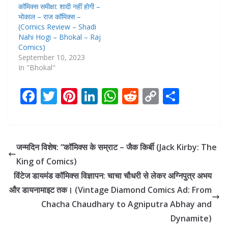
कॉमिक्स समीक्षा: शादी नहीं होगी –
भोकाल – राज कॉमिक्स –
(Comics Review – Shadi
Nahi Hogi – Bhokal – Raj
Comics)
September 10, 2023
In "Bhokal"
F
T
Pi
Li
W
R
C
S
ac
w
nt
n
h
e
o
h
e
itt
er
k
at
d
p
ar
b
er
e
e
s
di
y
e
जन्मदिन विशेष: “कॉमिक्स के सम्राट – जैक किर्बी (Jack Kirby: The
o
st
dI
A
t
Li
King of Comics)
o
n
p
n
विंटेज डायमंड कॉमिक्स विज्ञापन: चाचा चौधरी से लेकर अग्निपुत्र अभय
k
p
k
और डायनामाइट तक। (Vintage Diamond Comics Ad: From
Chacha Chaudhary to Agniputra Abhay and
Dynamite)