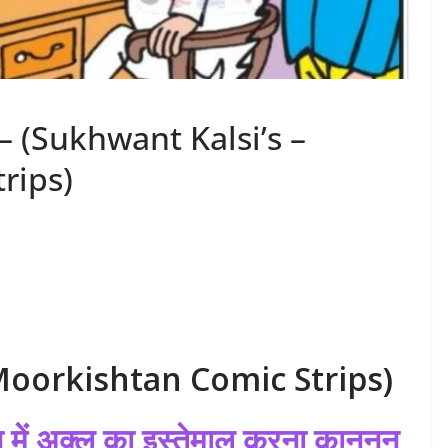
ान – (Sukhwant Kalsi’s –
rips)
S
h
ar
e
रिप (Moorkishtan Comic Strips)
ान में अक्ल का इस्तेमाल करना कानूनन