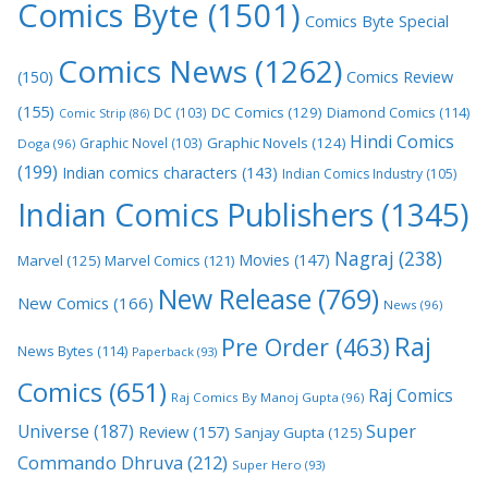
Comics Byte
(1501)
Comics Byte Special
Comics News
(1262)
(150)
Comics Review
(155)
DC Comics
(129)
DC
(103)
Diamond Comics
(114)
Comic Strip
(86)
Hindi Comics
Graphic Novels
(124)
Graphic Novel
(103)
Doga
(96)
(199)
Indian comics characters
(143)
Indian Comics Industry
(105)
Indian Comics Publishers
(1345)
Nagraj
(238)
Movies
(147)
Marvel
(125)
Marvel Comics
(121)
New Release
(769)
New Comics
(166)
News
(96)
Raj
Pre Order
(463)
News Bytes
(114)
Paperback
(93)
Comics
(651)
Raj Comics
Raj Comics By Manoj Gupta
(96)
Super
Universe
(187)
Review
(157)
Sanjay Gupta
(125)
Commando Dhruva
(212)
Super Hero
(93)