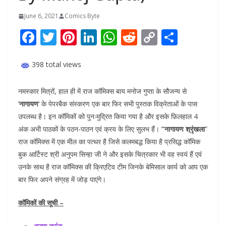
June 6, 2021
Comics Byte
F
T
Pi
Li
W
R
C
S
ac
w
nt
n
h
e
o
h
e
itt
er
k
at
d
p
ar
398 total views
b
er
e
e
s
di
y
e
नमस्कार मित्रों, हाल ही में राज कॉमिक्स बाय मनोज गुप्ता के सौजन्य से
o
st
dI
A
t
Li
‘
नागायण
‘ के पेपरबैक संस्करण एक बार फिर सभी पुस्तक विक्रेताओं के पास
o
n
p
n
उपलब्ध है। इन कॉमिकों को पुनःमुद्रित किया गया है और इसके फ़िलहाल 4
k
p
k
अंक अभी पाठकों के पठन-पाठन एवं क्रय के लिए सुलभ हैं।
“नागायण श्रृंखला
”
राज कॉमिक्स में एक मील का पत्थर है जिसे कलमबद्ध किया है प्रसिद्ध कॉमिक
बुक आर्टिस्ट श्री अनुपम सिन्हा जी ने और इसके चित्रकार भी वह स्वयं हैं एवं
उनके साथ है राज कॉमिक्स की क्रिएटिव टीम जिनके बेमिसाल कार्य को आप एक
बार फिर अपने संग्रह में जोड़ पाएंगे।
कॉमिकों की सूची –