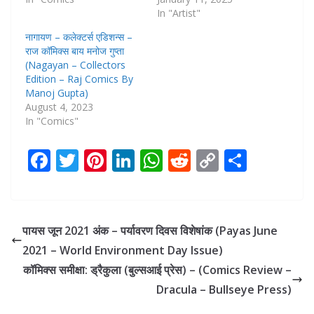
In "Artist"
नागायण – कलेक्टर्स एडिशन्स –
राज कॉमिक्स बाय मनोज गुप्ता
(Nagayan – Collectors
Edition – Raj Comics By
Manoj Gupta)
August 4, 2023
In "Comics"
F
T
Pi
Li
W
R
C
S
ac
w
nt
n
h
e
o
h
e
itt
er
k
at
d
p
ar
b
er
e
e
s
di
y
e
पायस जून 2021 अंक – पर्यावरण दिवस विशेषांक (Payas June
o
st
dI
A
t
Li
2021 – World Environment Day Issue)
o
n
p
n
कॉमिक्स समीक्षा: ड्रैकुला (बुल्सआई प्रेस) – (Comics Review –
k
p
k
Dracula – Bullseye Press)