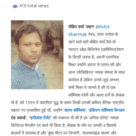
e
itt
er
k
at
d
p
ar
410 total views
b
er
e
e
s
di
y
e
o
st
dI
A
t
Li
मोहित शर्मा ‘ज़हन’ (
Mohit
Sharma
)
: मेरठ, उत्तर प्रदेश के
o
n
p
n
रहने वाले श्री मोहित शर्मा वैसे तो
k
p
k
‘मास्टर ऑफ़ बिजिनेस एडमिनिस्ट्रेशन’
के डिग्री धारक है, अपनी प्रारंभिक
शिक्षा उन्होंने आगरा से प्राप्त की और
आज ‘लोएँसब्रिज’ नामक संस्था के साथ
कार्यरत है लेकिन उनसे जुड़े लगभग
सभी मित्र ये जानते है की वो एक
कॉमिक्स प्रेमी और आला दर्जे के लेखक
भी है. वर्ष 1999 में ‘कारगिल’ युद्ध के समय लिखी उनकी कविता दैनिक ‘राष्ट्रीय
सहारा’ पर प्रकाशित हुई थी, उन्होंने
‘
काव्य कॉमिक्स
‘
,
‘
इंडियन कॉमिक्स फैनडम
एंड अवार्ड’
,
‘
फ्रीलांस टैलेंट
‘
की स्थापना भी की है एवं ‘अनिक प्लेनेट’ नामक
डिजिटल मैगज़ीन पर कार्य भी किया है. लेखक के तौर पर उनकी 4 किताबें
बाज़ारों में उपलब्ध है और ‘कुछ मीटर पर ज़िन्दगी’, ‘कलरब्लाइंड बालम’ और