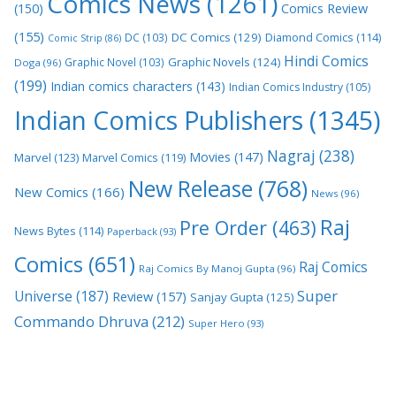
Comics News
(1261)
(150)
Comics Review
(155)
DC Comics
(129)
DC
(103)
Diamond Comics
(114)
Comic Strip
(86)
Hindi Comics
Graphic Novels
(124)
Graphic Novel
(103)
Doga
(96)
(199)
Indian comics characters
(143)
Indian Comics Industry
(105)
Indian Comics Publishers
(1345)
Nagraj
(238)
Movies
(147)
Marvel
(123)
Marvel Comics
(119)
New Release
(768)
New Comics
(166)
News
(96)
Raj
Pre Order
(463)
News Bytes
(114)
Paperback
(93)
Comics
(651)
Raj Comics
Raj Comics By Manoj Gupta
(96)
Super
Universe
(187)
Review
(157)
Sanjay Gupta
(125)
Commando Dhruva
(212)
Super Hero
(93)