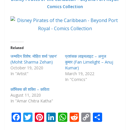
Comics Collection
Related
जन्मदिन विशेष: मोहित शर्मा ‘ज़हन’
प्रशंसक लाइमलाइट – अनुज
(Mohit Sharma Zehan)
कुमार (Fan Limelight – Anuj
October 19, 2020
Kumar)
In "Artist"
March 19, 2022
In "Comics"
कॉमिक्स की शक्ति – कविता
August 11, 2020
In "Amar Chitra Katha"
F
T
Pi
Li
W
R
C
S
ac
w
nt
n
h
e
o
h