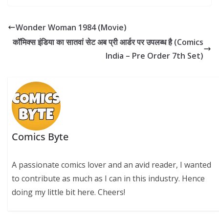
e
itt
er
k
at
d
p
ar
b
er
e
e
s
di
y
e
Wonder Woman 1984 (Movie)
o
st
dI
A
t
Li
कॉमिक्स इंडिया का सातवां सेट अब प्री आर्डर पर उपलब्ध है (Comics
o
n
p
n
India – Pre Order 7th Set)
k
p
k
Comics Byte
A passionate comics lover and an avid reader, I wanted
to contribute as much as I can in this industry. Hence
doing my little bit here. Cheers!