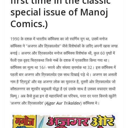
first time in the classic
special issue of Manoj
Comics.)
1990 के दशक में भारतीय कॉमिक्स का जो स्वर्णिम युग था, उसमें मनोज
कॉमिक्स ने “अजगर और त्रिकालदेव” जैसे विशेषांकों के ज़रिए अपनी खास जगह
बनाई। अजगर और त्रिकालदेव मनोज काॅमिक्स विशेषांक थी, कुल 60 पृष्ठों में
फैली एक वृहद चित्रकथा जिसे नब्बें के दशक में प्रकाशित किया गया था।
काॅमिक्स का मूल्य था 16/- रूपये और संख्या क्रमांक था 32। इस काॅमिक्स में
पहली बार अजगर और त्रिकालदेव एक साथ दिखाई पड़े थे। अजगर का असली
नाम है ‘त्रिपुडं’ और वह अजगर लोक का युवराज है, दूसरी ओर त्रिकालदेव जो
कौशलनगर का शूरवीर बाहुबली योद्धा है एवं उसके साथ है उसका वफादार साथी
थिम्पु। अब कैसे हुआ इन दो महारथियों का परिचय, परत दर परत किस्से खुलेंगे
‘अजगर और त्रिकालदेव’ (
Ajgar Aur Trikaldev
) काॅमिक्स मे।