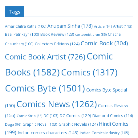
Tags
Anupam Sinha
(178)
Amar Chitra Katha
(106)
Artist
(113)
Article
(94)
Book Review
(123)
Baal Patrikayn
(100)
Chacha
cartoonist pran
(85)
Comic Book
(304)
Collectors Editions
(124)
Chaudhary
(100)
Comic
Comic Book Artist
(726)
Books
(1582)
Comics
(1317)
Comics Byte
(1501)
Comics Byte Special
Comics News
(1262)
(150)
Comics Review
(155)
DC Comics
(129)
DC
(103)
Diamond Comics
(114)
Comic Strip
(86)
Hindi Comics
Graphic Novels
(124)
Graphic Novel
(103)
Doga
(96)
(199)
Indian comics characters
(143)
Indian Comics Industry
(105)