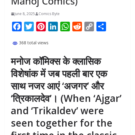
Manoj Comics)
June 8, 2025
Comics Byte
F
T
Pi
Li
W
R
C
S
ac
w
nt
n
h
e
o
h
e
itt
er
k
at
d
p
ar
368 total views
b
er
e
e
s
di
y
e
मनोज कॉमिक्स के क्लासिक
o
st
dI
A
t
Li
विशेषांक में जब पहली बार एक
o
n
p
n
k
p
k
साथ नजर आएं ‘अजगर’ और
‘त्रिकालदेव’। (When ‘Ajgar’
and ‘Trikaldev’ were
seen together for the