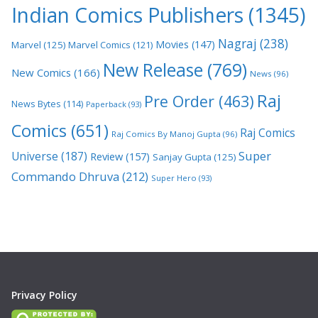
Indian Comics Publishers
(1345)
Nagraj
(238)
Movies
(147)
Marvel
(125)
Marvel Comics
(121)
New Release
(769)
New Comics
(166)
News
(96)
Raj
Pre Order
(463)
News Bytes
(114)
Paperback
(93)
Comics
(651)
Raj Comics
Raj Comics By Manoj Gupta
(96)
Super
Universe
(187)
Review
(157)
Sanjay Gupta
(125)
Commando Dhruva
(212)
Super Hero
(93)
Privacy Policy