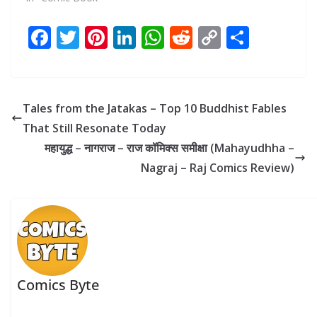
F
T
Pi
Li
W
R
C
S
ac
w
nt
n
h
e
o
h
e
itt
er
k
at
d
p
ar
b
er
e
e
s
di
y
e
Tales from the Jatakas – Top 10 Buddhist Fables
o
st
dI
A
t
Li
That Still Resonate Today
o
n
p
n
महायुद्ध – नागराज – राज कॉमिक्स समीक्षा (Mahayudhha –
k
p
k
Nagraj – Raj Comics Review)
Comics Byte