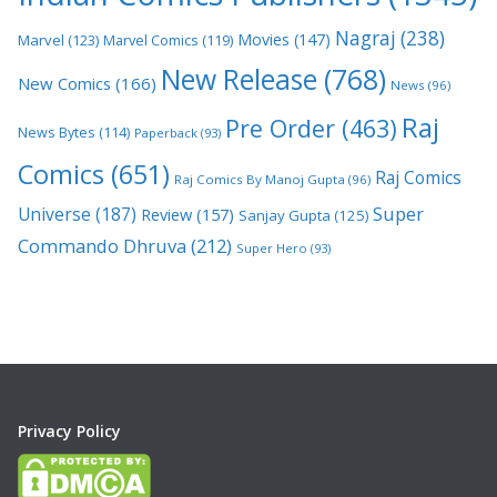
Nagraj
(238)
Movies
(147)
Marvel
(123)
Marvel Comics
(119)
New Release
(768)
New Comics
(166)
News
(96)
Raj
Pre Order
(463)
News Bytes
(114)
Paperback
(93)
Comics
(651)
Raj Comics
Raj Comics By Manoj Gupta
(96)
Super
Universe
(187)
Review
(157)
Sanjay Gupta
(125)
Commando Dhruva
(212)
Super Hero
(93)
Privacy Policy