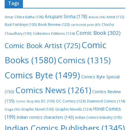
Tags
Anupam Sinha
(178)
Amar Chitra Katha
(106)
Artist
(112)
Article
(94)
Book Review
(123)
Baal Patrikayn
(100)
Chacha
cartoonist pran
(85)
Comic Book
(302)
Collectors Editions
(124)
Chaudhary
(100)
Comic
Comic Book Artist
(725)
Books
(1580)
Comics
(1315)
Comics Byte
(1499)
Comics Byte Special
Comics News
(1261)
(150)
Comics Review
(155)
DC Comics
(129)
DC
(103)
Diamond Comics
(114)
Comic Strip
(86)
Hindi Comics
Graphic Novels
(124)
Graphic Novel
(103)
Doga
(96)
(199)
Indian comics characters
(143)
Indian Comics Industry
(105)
Indian Comics Publishers
(1345)