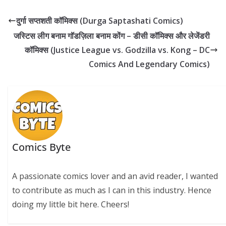
e
itt
er
k
at
d
p
ar
b
er
e
e
s
di
y
e
दुर्गा सप्तशती कॉमिक्स (Durga Saptashati Comics)
o
st
dI
A
t
Li
जस्टिस लीग बनाम गॉडज़िला बनाम कोंग – डीसी कॉमिक्स और लेजेंडरी
o
n
p
n
कॉमिक्स (Justice League vs. Godzilla vs. Kong – DC
k
p
k
Comics And Legendary Comics)
Comics Byte
A passionate comics lover and an avid reader, I wanted
to contribute as much as I can in this industry. Hence
doing my little bit here. Cheers!