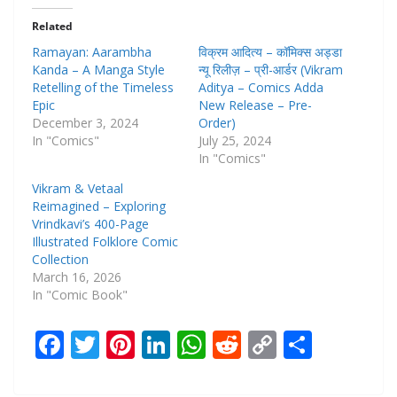
Related
Ramayan: Aarambha
विक्रम आदित्य – कॉमिक्स अड्डा
Kanda – A Manga Style
न्यू रिलीज़ – प्री-आर्डर (Vikram
Retelling of the Timeless
Aditya – Comics Adda
Epic
New Release – Pre-
December 3, 2024
Order)
In "Comics"
July 25, 2024
In "Comics"
Vikram & Vetaal
Reimagined – Exploring
Vrindkavi’s 400-Page
Illustrated Folklore Comic
Collection
March 16, 2026
In "Comic Book"
F
T
Pi
Li
W
R
C
S
ac
w
nt
n
h
e
o
h