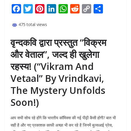
F
T
Pi
Li
W
R
C
S
ac
w
nt
n
h
e
o
h
e
itt
er
k
at
d
p
ar
475 total views
b
er
e
e
s
di
y
e
वृन्दकवि द्वारा प्रस्तुत “विक्रम
o
st
dI
A
t
Li
और वेताल”, जल्द ही खुलेगा
o
n
p
n
k
p
k
रहस्य! (“Vikram And
Vetaal” By Vrindkavi,
The Mystery Unfolds
Soon!)
आप सभी सोच रहे होंगे कि भारतीय कॉमिक्स की नई पीढ़ी कैसी होगी? बात भी
सही है और नए प्रकाशक काफी अच्छा भी कर रहे है जिनमें बुल्सआई प्रेस,